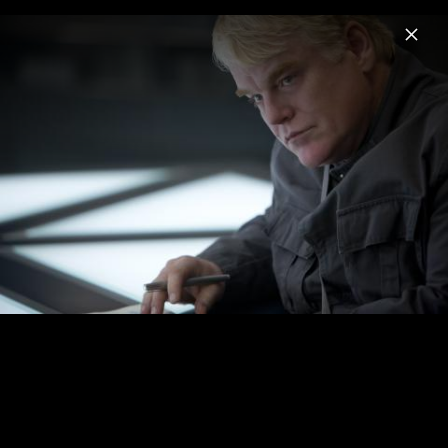
Menu
Die Tribute von Panem
Home
News
Musik
Videos
Fotos
Biografie
Mockingjay Teil 1 - Pressefotos 2014