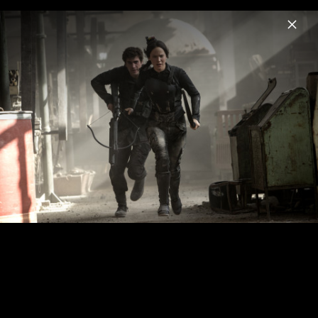
Menu
Die Tribute von Panem
Home
News
Musik
Videos
Fotos
Biografie
Mockingjay Teil 1 - Pressefotos 2014