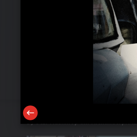
DJ Ötzi Flashmop am Alexanderplatz 