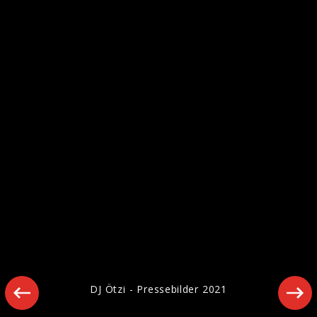
20 Jahre DJ Ötzi - Party ohne Ende!
DJ Ötzi - Pressebilder 2021