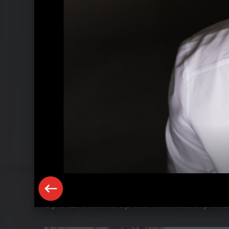
DJ Ötzi Flashmop am Alexanderplatz 