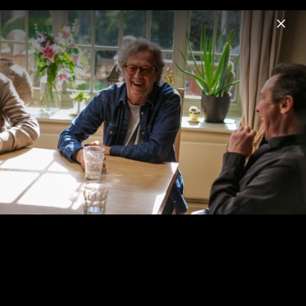
Menu
Eric Clapton
Home
News
Musik
Videos
Fotos
Biografie
Pressefotos "The Lady In The Balcony:
Lockdown Sessions"