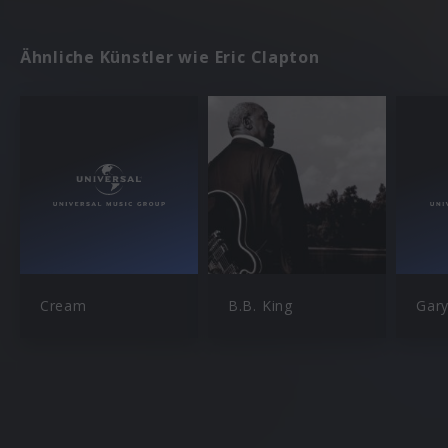
Ähnliche Künstler wie Eric Clapton
Cream
B.B. King
Gar