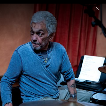
Menu
Eric Clapton
Home
News
Musik
Videos
Fotos
Biografie
Pressefotos "The Lady In The Balcony:
Lockdown Sessions"