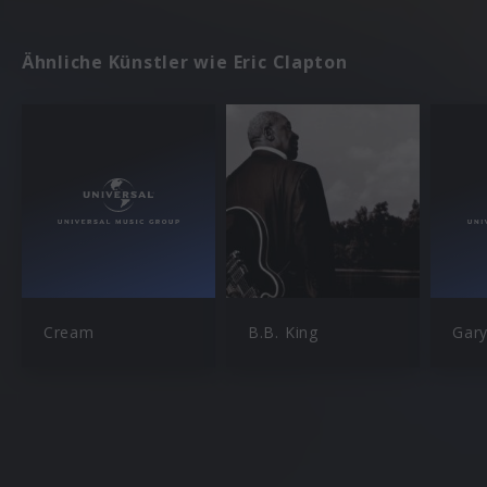
Ähnliche Künstler wie Eric Clapton
Cream
B.B. King
Gar