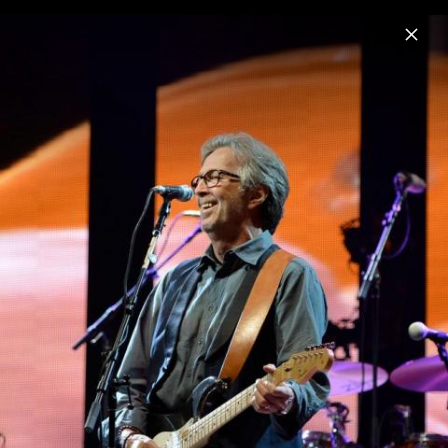
Menu
Eric Clapton
Home
News
Musik
Videos
Fotos
Biografie
Pressefotos "The Lady In The Balcony:
Lockdown Sessions"