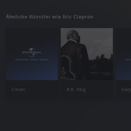
Ähnliche Künstler wie Eric Clapton
Cream
B.B. King
Gar