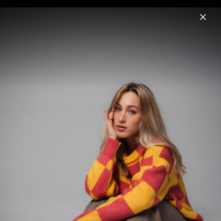
Menu
Franzi Harmsen
Home
News
Musik
Videos
Fotos
Biografie
Franzi Harmsen - Pressebilder 2022