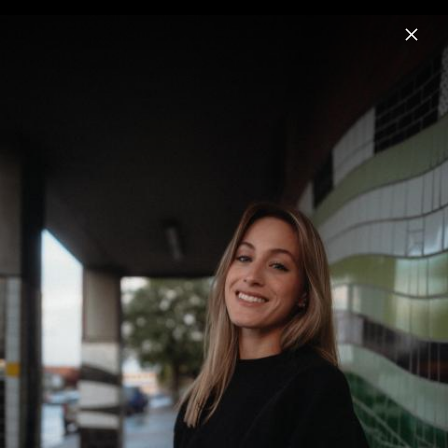
Menu
Franzi Harmsen
Home
News
Musik
Videos
Fotos
Biografie
Franzi Harmsen - Pressebilder 2022