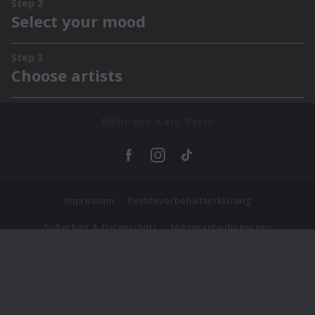
Mehr von Katy Perry
Impressum
Rechtevorbehaltserklärung
Sicherheit & Datenschutz
Nutzungsbedingungen
Journalistenlounge
Für Geschäftspartner
Barrierefreiheit Statement
© Copyright 2026 Universal Music Group N.V. All Rights