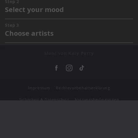
Mehr von Katy Perry
Impressum
Rechtevorbehaltserklärung
Sicherheit & Datenschutz
Nutzungsbedingungen
Journalistenlounge
Für Geschäftspartner
Barrierefreiheit Statement
© Copyright 2026 Universal Music Group N.V. All Rights