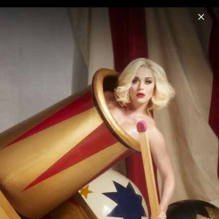
Menu
Katy Perry
Home
News
Musik
Videos
Fotos
Pressefoto "I'm His, He's Mine" (2024)