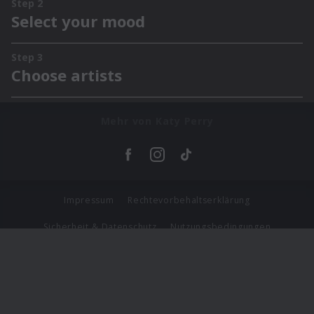
Mehr von Katy Perry
Impressum
Rechtevorbehaltserklärung
Sicherheit & Datenschutz
Nutzungsbedingungen
Journalistenlounge
Für Geschäftspartner
Barrierefreiheit Statement
© Copyright 2026 Universal Music Group N.V. All Rights