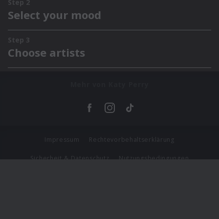
Mehr von Katy Perry
Impressum
Rechtevorbehaltserklärung
Sicherheit & Datenschutz
Nutzungsbedingungen
Journalistenlounge
Für Geschäftspartner
Barrierefreiheit Statement
© Copyright 2026 Universal Music Group N.V. All Rights