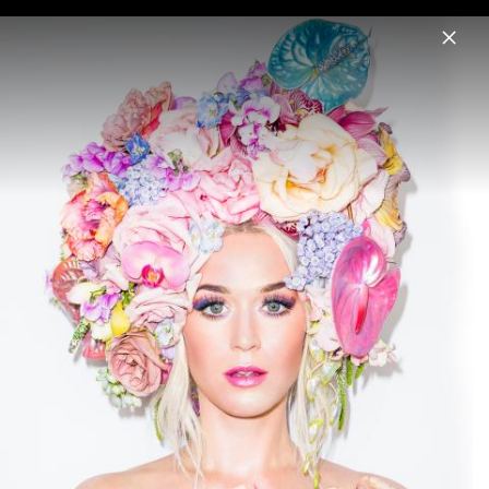
Menu
Katy Perry
Home
News
Musik
Videos
Fotos
Pressefoto "I'm His, He's Mine" (2024)