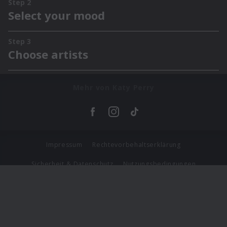
Mehr von Katy Perry
Impressum
Rechtevorbehaltserklärung
Sicherheit & Datenschutz
Nutzungsbedingungen
Journalistenlounge
Für Geschäftspartner
Barrierefreiheit Statement
© Copyright 2026 Universal Music Group N.V. All Rights