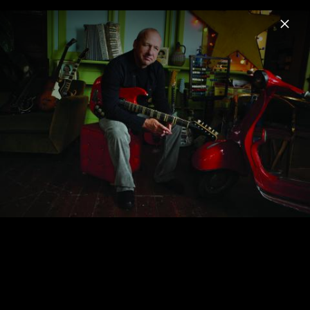
Menu
Mark Knopfler
Home
News
Musik
Videos
Fotos
Biografie
Pressefotos (2024)