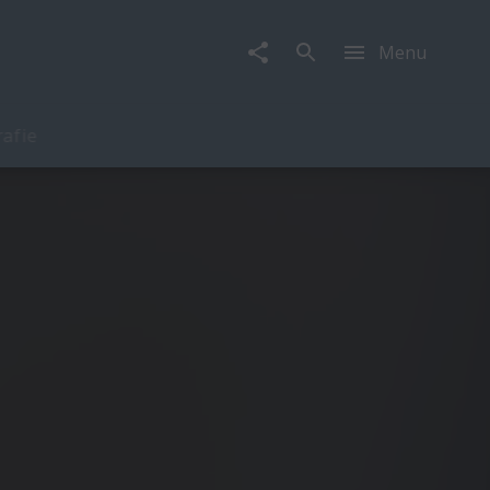
Menu
rafie