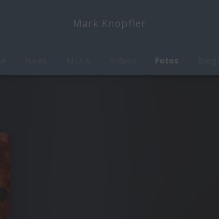
Mark Knopfler
me
News
Musik
Videos
Fotos
Biog