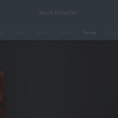
Mark Knopfler
me
News
Musik
Videos
Fotos
Biog