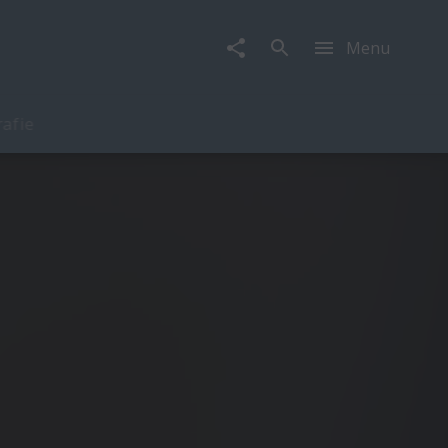
Menu
rafie