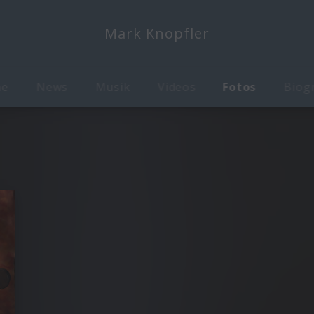
Mark Knopfler
me
News
Musik
Videos
Fotos
Biog