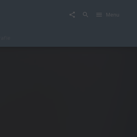
Menu
rafie