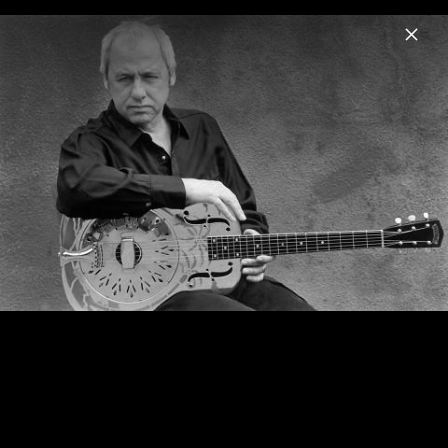
Menu
Mark Knopfler
Home
News
Musik
Videos
Fotos
Biografie
Pressefotos (2024)