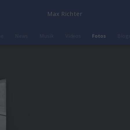
Max Richter
me
News
Musik
Videos
Fotos
Biog