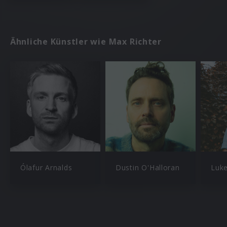
Ähnliche Künstler wie Max Richter
Ólafur Arnalds
Dustin O'Halloran
Luk