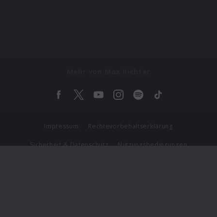
Mehr von Max Richter
Impressum
Rechtevorbehaltserklärung
Sicherheit & Datenschutz
Nutzungsbedingungen
Journalistenlounge
Für Geschäftspartner
Barrierefreiheit Statement
© Copyright 2026 Universal Music Group N.V. All Rights
Reserved.