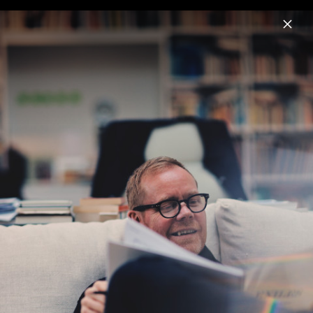
Menu
Max Richter
Home
News
Musik
Videos
Fotos
Biografie
Sleep Circle