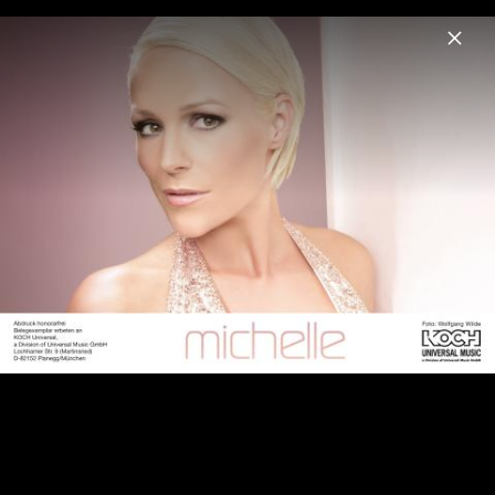
Menu
Michelle
Home
News
Musik
Videos
Fotos
Biografie
Pressebilder 2022