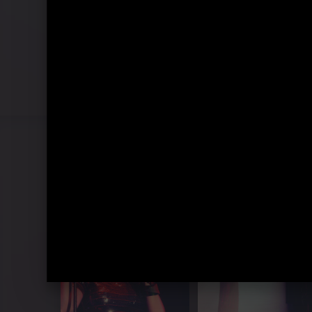
"Die Ultimative Best Of - Live"