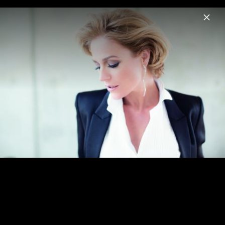
Menu
Michelle
Home
News
Musik
Videos
Fotos
Biografie
Pressebilder 2022