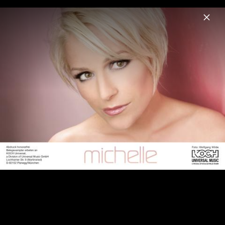
Menu
Michelle
Home
News
Musik
Videos
Fotos
Biografie
Pressebilder 2022