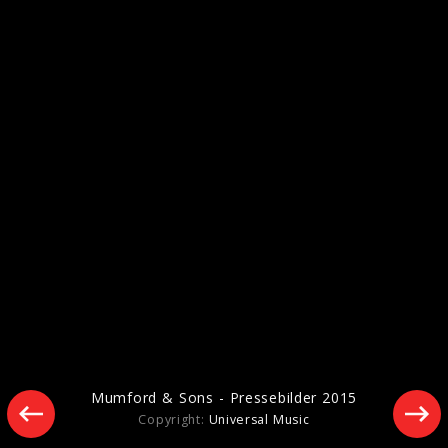
Pressebilder 2016
Mumford & Sons - Pressebilder 2015
Copyright:
Universal Music
Mumford & Sons - Pressebilder 2015