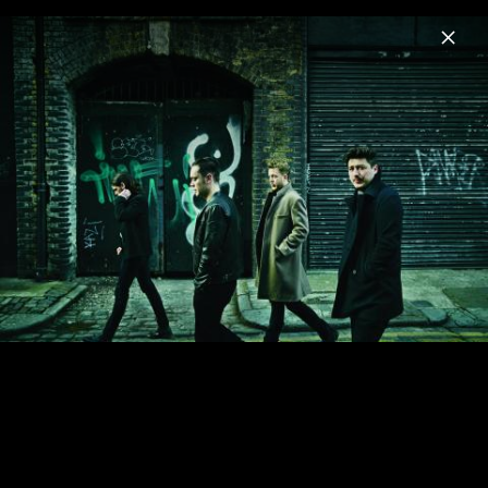
Menu
Mumford & Sons
Home
News
Musik
Videos
Fotos
Biografie
Pressebilder 2018