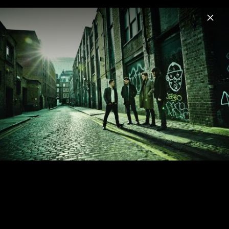
Menu
Mumford & Sons
Home
News
Musik
Videos
Fotos
Biografie
Pressebilder 2018