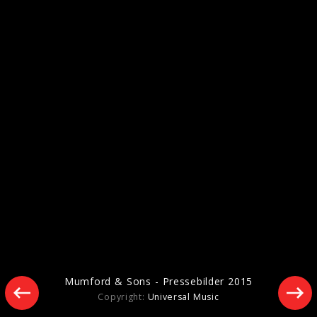
Pressebilder 2016
Mumford & Sons - Pressebilder 2015
Copyright:
Universal Music
Mumford & Sons - Pressebilder 2015