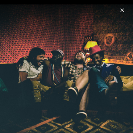
Menu
Mumford & Sons
Home
News
Musik
Videos
Fotos
Biografie
Pressebilder 2018