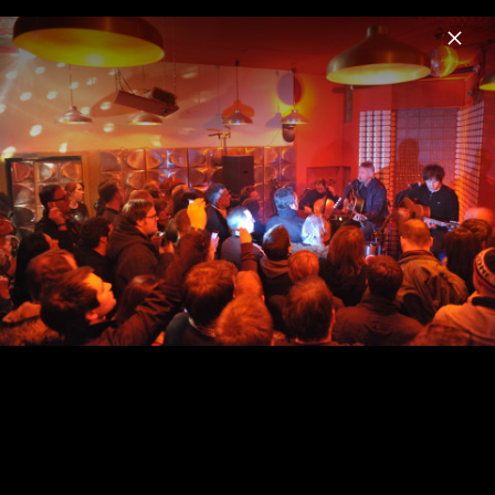
Menu
Paul Weller
Home
News
Musik
Videos
Fotos
Biografie
Pressefoto (2024)