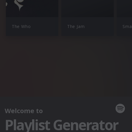
The Who
The Jam
Smal