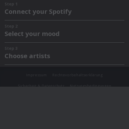
Impressum
Rechtevorbehaltserklärung
Sicherheit & Datenschutz
Nutzungsbedingungen
Journalistenlounge
Für Geschäftspartner
Barrierefreiheit Statement
© Copyright 2026 Universal Music Group N.V. All Rights
Reserved.