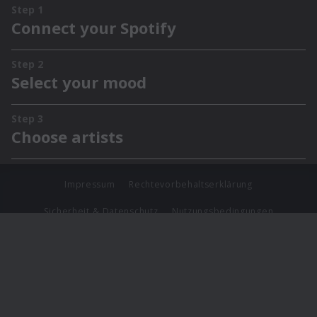
Impressum
Rechtevorbehaltserklärung
Sicherheit & Datenschutz
Nutzungsbedingungen
Journalistenlounge
Für Geschäftspartner
Barrierefreiheit Statement
© Copyright 2026 Universal Music Group N.V. All Rights
Reserved.