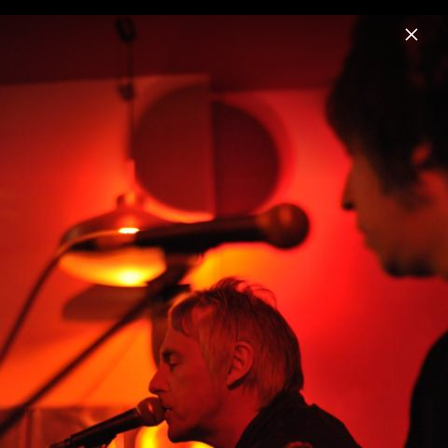
Menu
Paul Weller
Home
News
Musik
Videos
Fotos
Biografie
Pressefoto (2024)