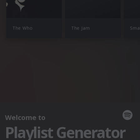
The Who
The Jam
Smal