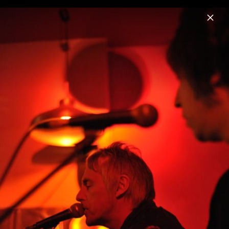
Menu
Paul Weller
Home
News
Musik
Videos
Fotos
Biografie
Pressefoto (2024)