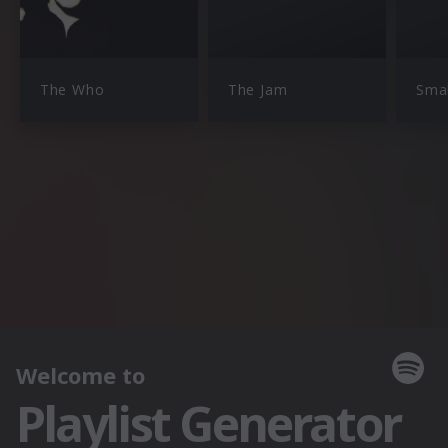
The Who
The Jam
Smal