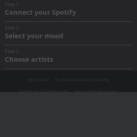
Impressum
Rechtevorbehaltserklärung
Sicherheit & Datenschutz
Nutzungsbedingungen
Journalistenlounge
Für Geschäftspartner
Barrierefreiheit Statement
© Copyright 2026 Universal Music Group N.V. All Rights
Reserved.