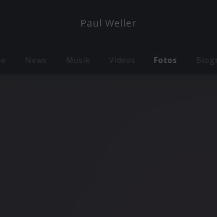
Paul Weller
me
News
Musik
Videos
Fotos
Biog