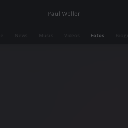
Paul Weller
me
News
Musik
Videos
Fotos
Biog