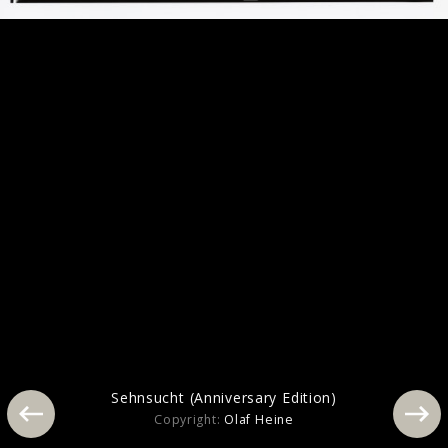
Pressebilder 2019
Sehnsucht (Anniversary Edition)
Copyright:
Olaf Heine
Rammstein Pressebilder 2017