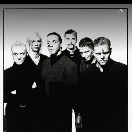
Menu
Rammstein
Home
News
Musik
Fotos
Biografie
Sehnsucht (Anniversary Edition)