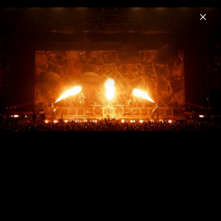
Menu
Rammstein
Home
News
Musik
Fotos
Biografie
Sehnsucht (Anniversary Edition)