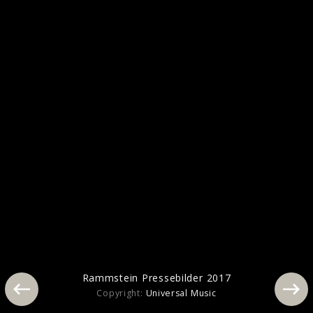
Pressebilder 2019
Rammstein Pressebilder 2017
Copyright:
Universal Music
Rammstein Pressebilder 2017