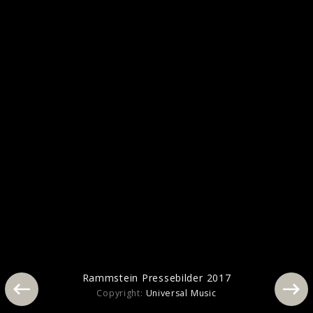
Pressebilder 2019
Rammstein Pressebilder 2017
Copyright:
Universal Music
Rammstein Pressebilder 2017