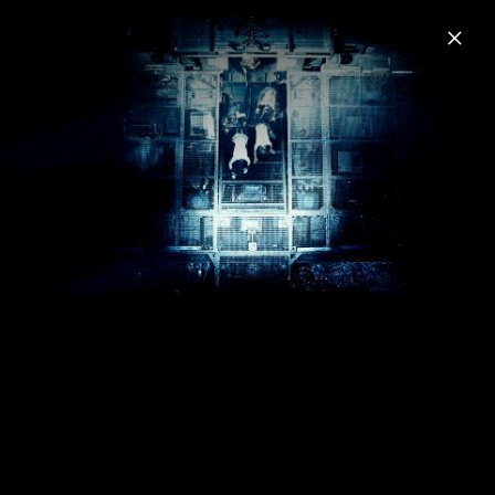
Menu
Rammstein
Home
News
Musik
Fotos
Biografie
Sehnsucht (Anniversary Edition)