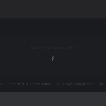
Mehr von Rammstein
ng
Sicherheit & Datenschutz
Nutzungsbedingungen
Jou
Barrierefreiheit Statement
 Copyright 2026 Universal Music Group N.V. All Rights Reserve