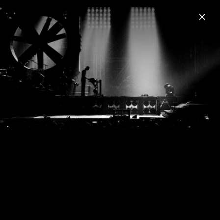
Menu
Rammstein
Home
News
Musik
Fotos
Biografie
Sehnsucht (Anniversary Edition)