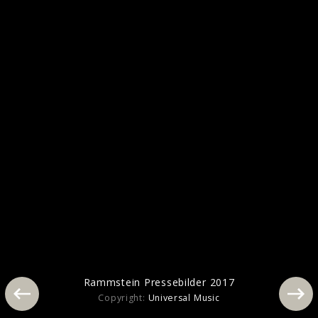
Pressebilder 2019
Rammstein Pressebilder 2017
Copyright:
Universal Music
Rammstein Pressebilder 2017