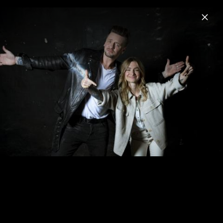
Menu
Sarah Zucker
Home
News
Musik
Fotos
Biografie
Sarah Zucker - Pressefotos 2023