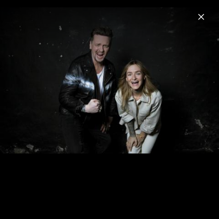
Menu
Sarah Zucker
Home
News
Musik
Fotos
Biografie
Sarah Zucker - Pressefotos 2023