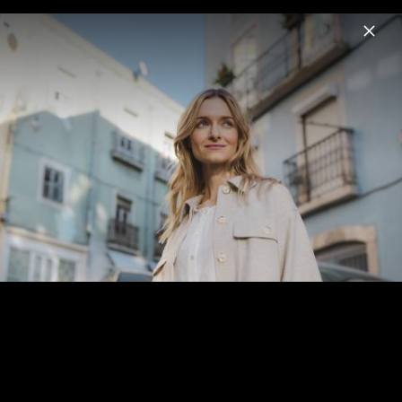
Menu
Sarah Zucker
Home
News
Musik
Fotos
Biografie
Sarah Zucker - Pressefotos 2023