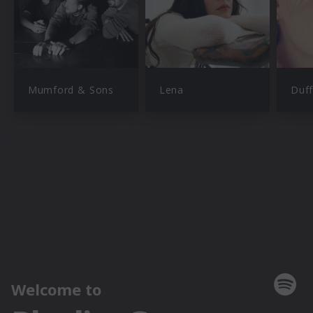
Mumford & Sons
Lena
Duff