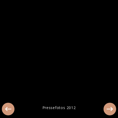
Amy Macdonald beim Interview in Berlin
2017
Pressefotos 2012