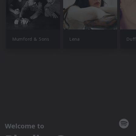
Mumford & Sons
Lena
Duff