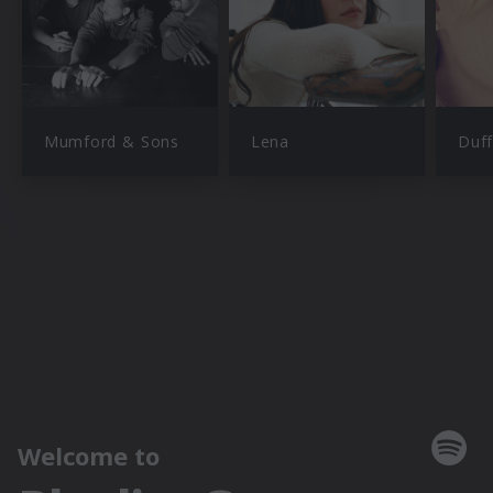
Mumford & Sons
Lena
Duff