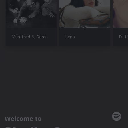
Mumford & Sons
Lena
Duff