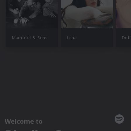
Mumford & Sons
Lena
Duff