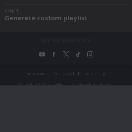
Mehr von Justin Bieber
Impressum
Rechtevorbehaltserklärung
Sicherheit & Datenschutz
Nutzungsbedingungen
Journalistenlounge
Für Geschäftspartner
Barrierefreiheit Statement
© Copyright 2026 Universal Music Group N.V. All Rights
Reserved.