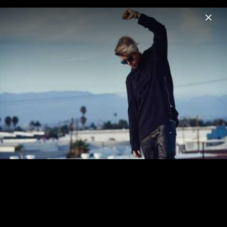
Menu
Justin Bieber
Home
News
Musik
Videos
Fotos
Biografie
Artwork „SWAG LIVE FROM COACHELLA
(WEEKEND II)“ (2026)