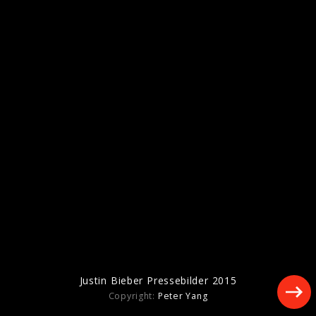
Pressefotos „SWAG LIVE FROM
COACHELLA (WEEKEND II)“ (2026)
Artwork "SWAG LIVE FROM COACHELLA
(WEEKEND I)" (2026)
Justin Bieber Pressebilder 2015
Copyright:
Peter Yang