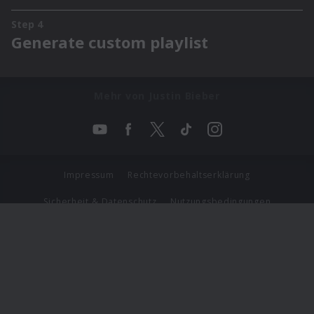
Mehr von Justin Bieber
Impressum
Rechtevorbehaltserklärung
Sicherheit & Datenschutz
Nutzungsbedingungen
Journalistenlounge
Für Geschäftspartner
Barrierefreiheit Statement
© Copyright 2026 Universal Music Group N.V. All Rights
Reserved.