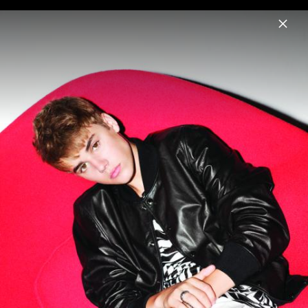
Menu
Justin Bieber
Home
News
Musik
Videos
Fotos
Biografie
Artwork „SWAG LIVE FROM COACHELLA
(WEEKEND II)“ (2026)