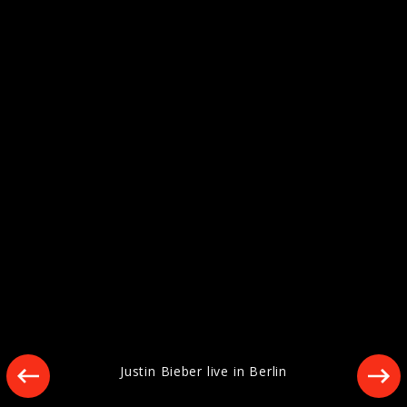
Pressefotos „SWAG LIVE FROM
COACHELLA (WEEKEND II)“ (2026)
Artwork "SWAG LIVE FROM COACHELLA
(WEEKEND I)" (2026)
Justin Bieber live in Berlin