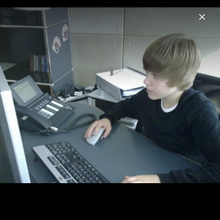
Menu
Justin Bieber
Home
News
Musik
Videos
Fotos
Biografie
Artwork „SWAG LIVE FROM COACHELLA
(WEEKEND II)“ (2026)