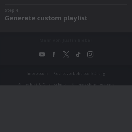
Mehr von Justin Bieber
Impressum
Rechtevorbehaltserklärung
Sicherheit & Datenschutz
Nutzungsbedingungen
Journalistenlounge
Für Geschäftspartner
Barrierefreiheit Statement
© Copyright 2026 Universal Music Group N.V. All Rights
Reserved.